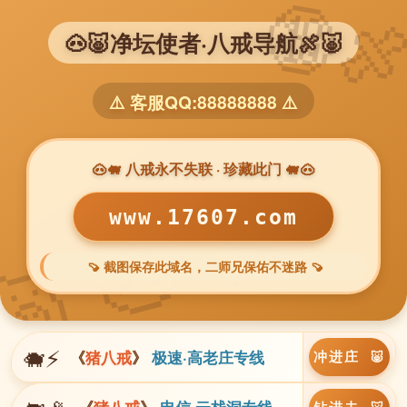
🐽🐷
净坛使者·八戒导航
🍖🐷
⚠️ 客服QQ:88888888 ⚠️
🐖 八戒永不失联 · 珍藏此门 🐖
www.17607.com
🍠 截图保存此域名，二师兄保佑不迷路 🍠
🐗⚡
《
猪八戒
》
极速·高老庄专线
冲进庄